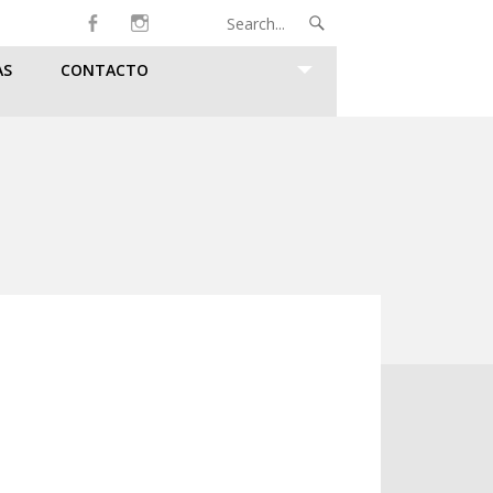
Instagram
Inicio
Search

Search
for...
AS
CONTACTO
View
Widgets